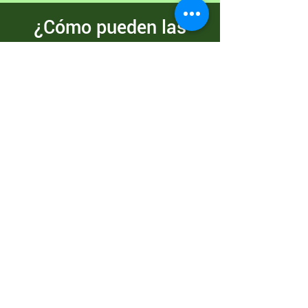
¿Cómo pueden las
pymes reducir los costes
de la sostenibilidad de
su modelo de negocio
gracias a las ayudas
públicas?
En el ámbito de la sostenibilidad
existen, en general, numerosas
posibilidades de financiación
procedentes de diferentes fuentes y
con distintos objetivos. Se
subvenciona tanto el asesoramiento
general para avanzar hacia un